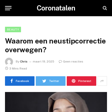
Coronatalen
BEAUTY
Waarom een neustipcorrectie
overwegen?
By
Chris
maart 19, 2025
Geen reacties
3 Mins Read
Facebook
Twitter
Pinterest