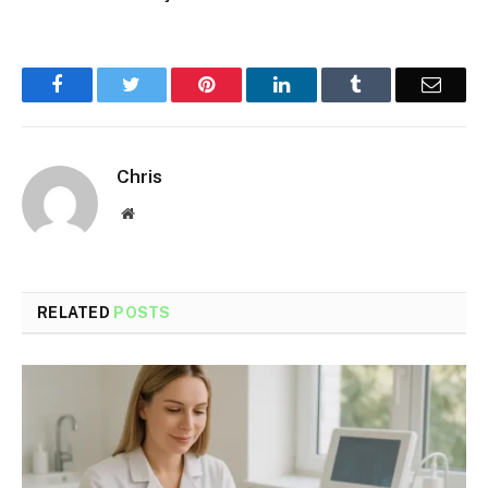
Facebook
Twitter
Pinterest
LinkedIn
Tumblr
Email
Chris
Website
RELATED
POSTS