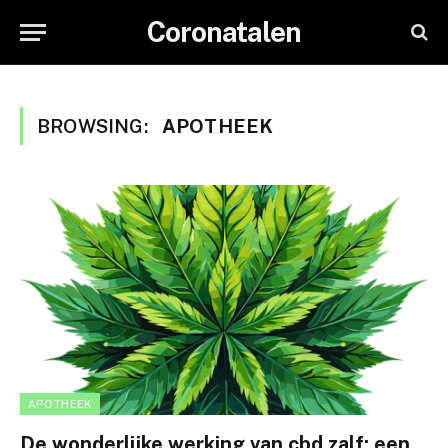
Coronatalen
BROWSING:
APOTHEEK
APOTHEEK
De wonderlijke werking van cbd zalf: een