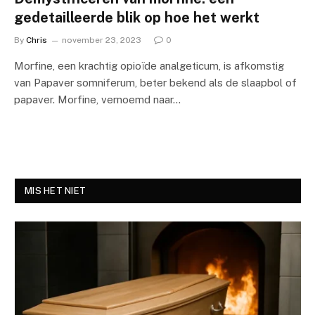
gedetailleerde blik op hoe het werkt
By
Chris
november 23, 2023
0
Morfine, een krachtig opioïde analgeticum, is afkomstig
van Papaver somniferum, beter bekend als de slaapbol of
papaver. Morfine, vernoemd naar…
MIS HET NIET