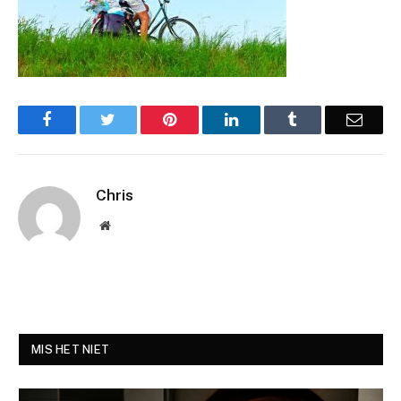
Facebook
Twitter
Pinterest
LinkedIn
Tumblr
Email
Chris
Website
MIS HET NIET