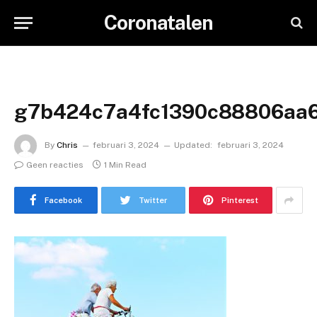
Coronatalen
g7b424c7a4fc1390c88806aa
By
Chris
februari 3, 2024
Updated:
februari 3, 2024
Geen reacties
1 Min Read
Facebook
Twitter
Pinterest