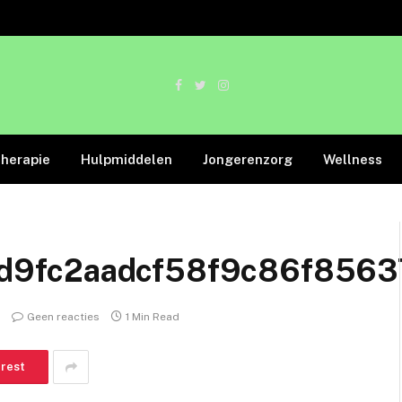
Facebook
Twitter
Instagram
therapie
Hulpmiddelen
Jongerenzorg
Wellness
d9fc2aadcf58f9c86f856
Geen reacties
1 Min Read
erest