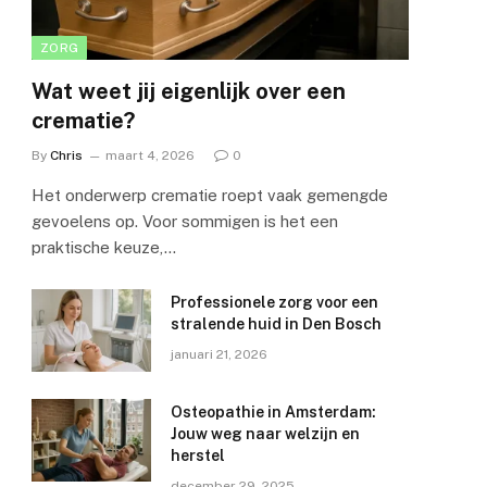
ZORG
Wat weet jij eigenlijk over een
crematie?
By
Chris
maart 4, 2026
0
Het onderwerp crematie roept vaak gemengde
gevoelens op. Voor sommigen is het een
praktische keuze,…
Professionele zorg voor een
stralende huid in Den Bosch
januari 21, 2026
e
Osteopathie in Amsterdam:
Jouw weg naar welzijn en
herstel
december 29, 2025