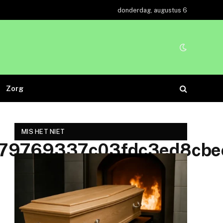
donderdag, augustus 6
Zorg
MIS HET NIET
379769337c03fdc3ed8cbe