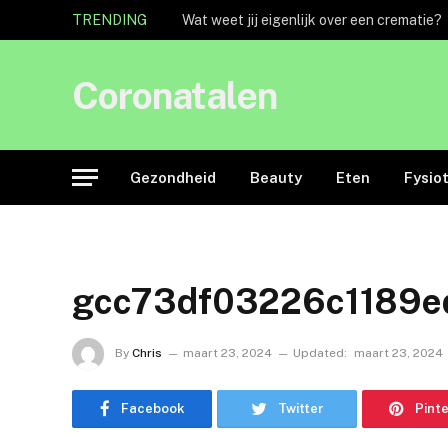
TRENDING
Wat weet jij eigenlijk over een crematie?
Coronatalen
Gezondheid
Beauty
Eten
Fysio
gcc73df03226c1189e
By
Chris
maart 23, 2024
Updated:
maart 23, 2024
Facebook
Twitter
Pint