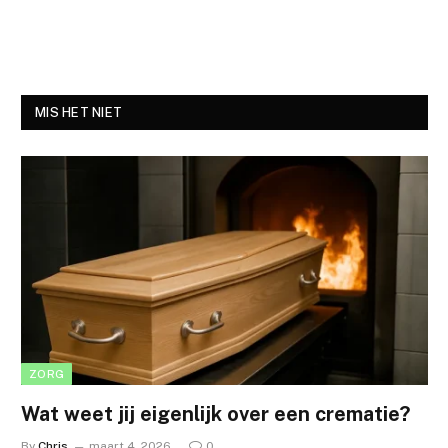
MIS HET NIET
ZORG
Wat weet jij eigenlijk over een crematie?
By
Chris
maart 4, 2026
0