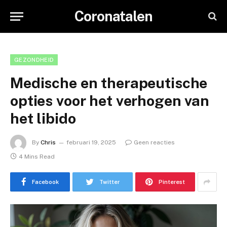
Coronatalen
GEZONDHEID
Medische en therapeutische
opties voor het verhogen van
het libido
By
Chris
februari 19, 2025
Geen reacties
4 Mins Read
Facebook
Twitter
Pinterest