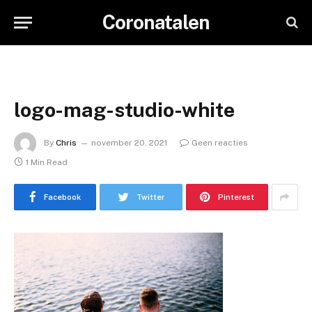
Coronatalen
logo-mag-studio-white
By
Chris
november 20, 2021
Geen reacties
1 Min Read
Facebook
Twitter
Pinterest