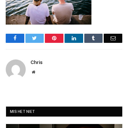
Facebook
Twitter
Pinterest
LinkedIn
Tumblr
Email
Chris
Website
MIS HET NIET