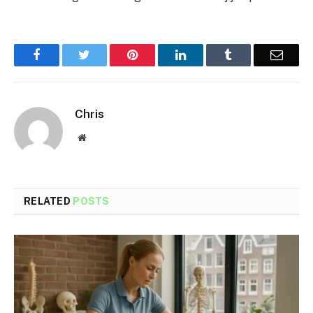
Facebook
Twitter
Pinterest
LinkedIn
Tumblr
Email
Chris
Website
RELATED
POSTS