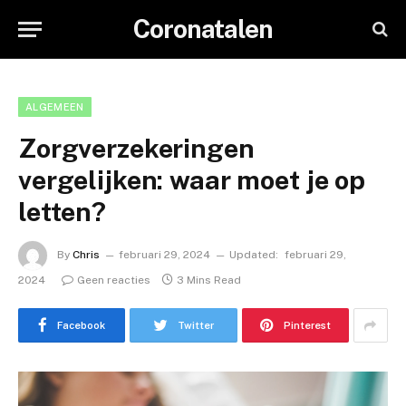
Coronatalen
ALGEMEEN
Zorgverzekeringen
vergelijken: waar moet je op
letten?
By
Chris
februari 29, 2024
Updated:
februari 29,
2024
Geen reacties
3 Mins Read
Facebook
Twitter
Pinterest